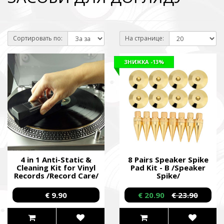
Сортировать по:
На странице:
ЗНИЖКА
-13%
4 in 1 Anti-Static &
8 Pairs Speaker Spike
Cleaning Kit for Vinyl
Pad Kit - B /Speaker
Records /Record Care/
Spike/
€ 9.90
€ 20.90
€ 23.90