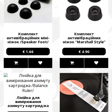
Комплект
Комплект
антивібраційних міні-
антивібраційних
ніжок /Speaker Foot/
ніжок “Marshall Style”
/Speaker Foot/
€ 1.66
€ 4.90
Лінійка для
вимірювання
азимуту картриджа
/Balance Ruler/