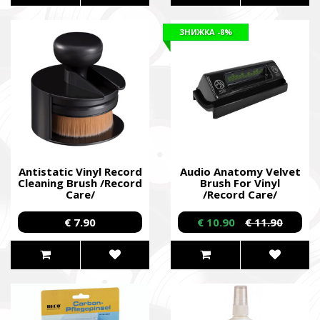
ЗНИЖКА
-8%
Antistatic Vinyl Record
Audio Anatomy Velvet
Cleaning Brush /Record
Brush For Vinyl
Care/
/Record Care/
€ 7.90
€ 10.90
€ 11.90