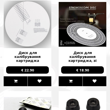
Диск для
Диск для
калібрування
калібрування
картриджа
картриджа, зі
програвача вінілових
стробоскопом
платівок /Calibration
/Calibration Disc/
€ 22.90
€ 18.90
Disc/