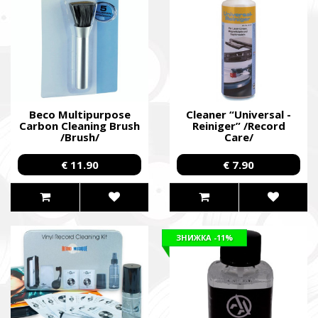
Beco Multipurpose
Cleaner “Universal -
Carbon Cleaning Brush
Reiniger” /Record
/Brush/
Care/
€ 11.90
€ 7.90
ЗНИЖКА
-11%