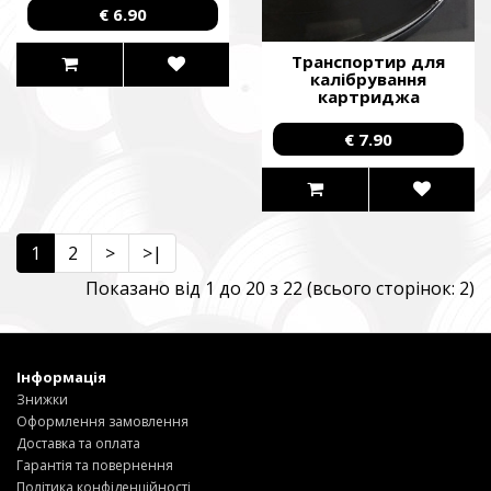
€ 6.90
Транспортир для
калібрування
картриджа
програвача вінілових
платівок /Cartridge
€ 7.90
Protractor/
1
2
>
>|
Показано від 1 до 20 з 22 (всього сторінок: 2)
Інформація
Знижки
Оформлення замовлення
Доставка та оплата
Гарантія та повернення
Політика конфіденційності