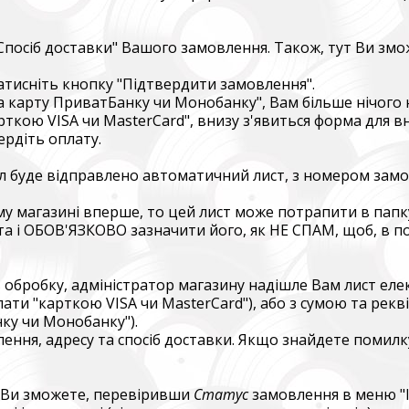
магаємо бойовим підрозділам (ЗСУ, НГУ, ДПСУ, ТрО) відповідно 
етності та наших можливостей. Пріоритет ми віддаємо тим форм
виконує бойові завдання у гарячих точках.
а "Спосіб доставки" Вашого замовлення. Також, тут Ви з
combat units (ZSU, NMU, SBGS, Territorial Defense Forces) in accor
натисніть кнопку "Підтвердити замовлення".
priorities and capabilities. We give priority to those formations that a
а карту ПриватБанку чи Монобанку", Вам більше нічого 
ng combat missions in hotspots.
ткою VISA чи MasterCard", внизу з'явиться форма для в
вердіть оплату.
isto Festival
ейл буде відправлено автоматичний лист, з номером зам
штів на потреби Окремого Загону Спеціального Призначення «АЗО
м’ям бійців загиблих.
 магазині вперше, то цей лист може потрапити в папку 
ста і ОБОВ'ЯЗКОВО зазначити його, як НЕ СПАМ, щоб, в 
ing campaign for the Azov Special Forces Regiment Special Forces R
ies of the soldiers.
 в обробку, адміністратор магазину надішле Вам лист 
ати "карткою VISA чи MasterCard"), або з сумою та рек
ку чи Монобанку").
лення, адресу та спосіб доставки. Якщо знайдете помилку
я Ви зможете, перевіривши
Статус
замовлення в меню "І