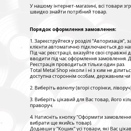
У нашому інтернет-магазині, всі товари з
швидко знайти потрібний товар.
Порядок оформлення замовлення:
1. Зареєструйтеся у розділі "Авторизація"
клієнти автоматично підключаються до на
Під час реєстрації, вказуйте свої справжні
вводити під час оформлення замовлення. Да
Повер
Реєстрація проводиться тільки один раз.
Come B
Total Metal Shop ніколи і ні з ким не ділит
доступна стороннім особам, державним чи
Фонд за
тепловіз
2. Виберіть
валюту
(вгорі сторінки, ліворуч)
The Foun
3. Виберіть цікавий для Вас товар, його кіл
including
праворуч.
Благод
4. Натисніть кнопку "Оформити замовлення
Charity
вибрати ще якийсь товар).
Додавши у "Кошик" усі товари, які Вас цік