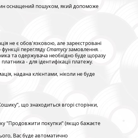
газин оснащений пошуком, який допоможе
ція не є обов'язковою, але зареєстровані
 функції перегляду
Статусу
замовлення.
латника та одержувача необхідно буде щоразу
платника - для ідентифікації платежу.
мація, надана клієнтами, ніколи не буде
зокрема,
ідки.
y,
"Кошику", що знаходиться вгорі сторінки,
 systems.
опку "Продовжити покупки" (якщо бажаєте
цього, Вас буде автоматично