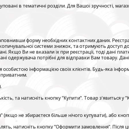
груповані в тематичні розділи. Для Вашої зручності, ма
, заповнивши форму необхідних контактних даних. Реєстра
ПІДТРИМАТИ ЗБРОЙНІ СИЛИ УКРАЇНИ
копичувальної системи знижок, та отримують доступ до
 дані. Якщо Ви не вказали їх при реєстрації, тоді дані п
ні одержувача потрібні для відправки Вам товару. Дані 
нись живим
ack Alive
ься особистою інформацією своїх клієнтів. Будь-яка інфор
 приватним.
куповує обладнання, яке допомагає рятувати життя військових, 
ійну оптику, квадрокоптери, автомобілі, системи захисту та розв
.
dation purchases equipment that helps saving the lives of the militar
ькість, та натисніть кнопку "Купити". Товар з'явиться у 
 thermal imaging optics, quadcopters, cars, security, and intelligence
ійний фонд Сергія Притули
" (якщо не збираєтеся більше нічого купувати), або кн
 Foundation Serhiy Prytula
авлять, натисніть кнопку "Оформити замовлення". Після 