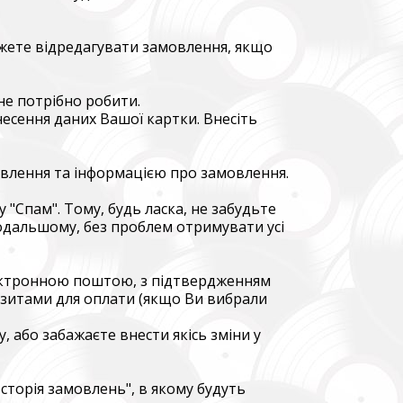
до
уванням,
можете відредагувати замовлення, якщо
dance
re already
не потрібно робити.
несення даних Вашої картки. Внесіть
овлення та інформацією про замовлення.
В», а
"Спам". Тому, будь ласка, не забудьте
подальшому, без проблем отримувати усі
egiment,
електронною поштою, з підтвердженням
візитами для оплати (якщо Ви вибрали
, або забажаєте внести якісь зміни у
сторія замовлень", в якому будуть