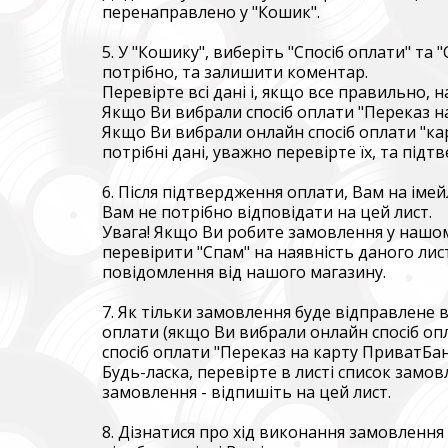
Ми допо
перенаправлено у "Кошик".
пріорит
хто вже 
5. У "Кошику", виберіть "Спосіб оплати" т
потрібно, та залишити коментар.
We help 
Перевірте всі дані і, якщо все правильно, 
with our 
Якщо Ви вибрали спосіб оплати "Переказ н
performi
Якщо Ви вибрали онлайн спосіб оплати "кар
потрібні дані, уважно перевірте їх, та підт
Faine M
6. Після підтвердження оплати, Вам на ім
Збір ко
Вам не потрібно відповідати на цей лист.
також сі
Увага! Якщо Ви робите замовлення у нашому
перевірити "Спам" на наявність даного ли
Fundrais
повідомлення від нашого магазину.
and famil
7. Як тільки замовлення буде відправлене
оплати (якщо Ви вибрали онлайн спосіб опл
спосіб оплати "Переказ на карту ПриватБан
Будь-ласка, перевірте в листі список замов
замовлення - відпишіть на цей лист.
8. Дізнатися про хід виконання замовленн