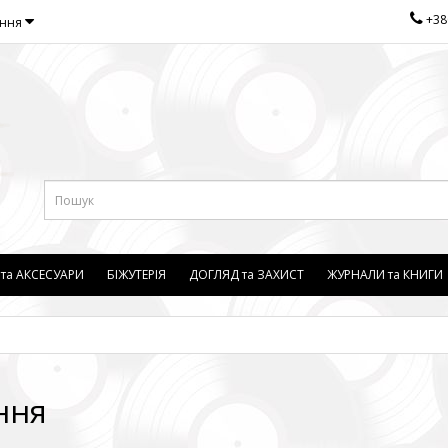
+38
ання
 та АКСЕСУАРИ
БІЖУТЕРІЯ
ДОГЛЯД та ЗАХИСТ
ЖУРНАЛИ та КНИГИ
ння