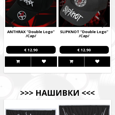
ANTHRAX “Double Logo”
SLIPKNOT “Double Logo”
/Cap/
/Cap/
€ 12.90
€ 12.90
>>>
НАШИВКИ
<<<