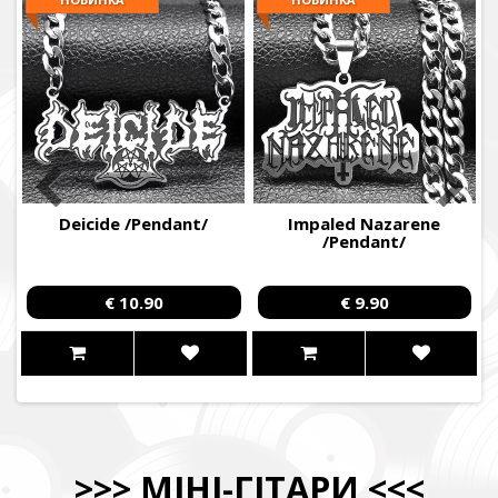
-
Deicide /Pendant/
Impaled Nazarene
/Pendant/
€ 10.90
€ 9.90
>>>
МІНІ-ГІТАРИ
<<<