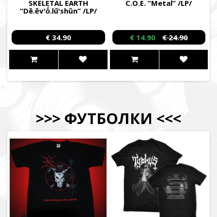
SKELETAL EARTH
C.O.E. “Metal” /LP/
“Dē.ĕv'ṓ.lū'shŭn” /LP/
€ 34.90
€ 14.90
€ 24.90
>>>
ФУТБОЛКИ
<<<
ПІДТРИМАТИ ЗБРОЙНІ СИЛИ УКРАЇНИ
Повернись живим
Come Back Alive