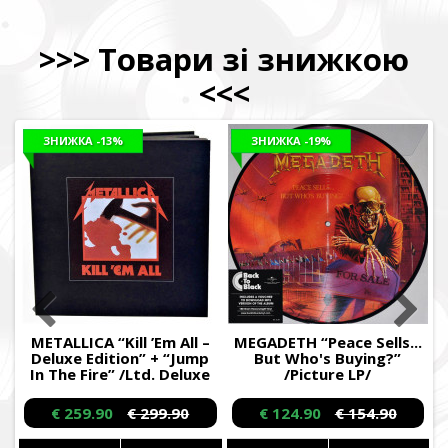
>>>
Товари зі знижкою
<<<
ЗНИЖКА
-13%
ЗНИЖКА
-19%
”
METALLICA “Kill ’Em All –
MEGADETH “Peace Sells...
Deluxe Edition” + “Jump
But Who's Buying?”
T
In The Fire” /Ltd. Deluxe
/Picture LP/
3LP + Picture 12” EP +
5CD + DVD + Book +
€ 259.90
€ 299.90
€ 124.90
€ 154.90
Patch + Download Cards
Box Set/