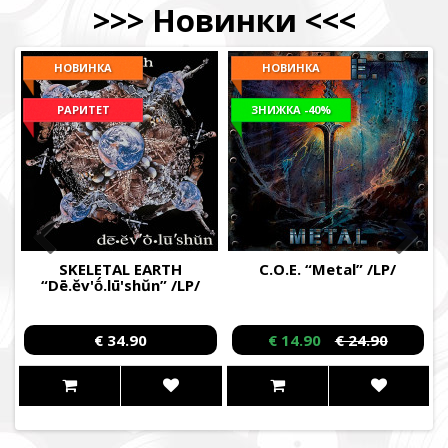
>>>
Новинки
<<<
НОВИНКА
НОВИНКА
РАРИТЕТ
ЗНИЖКА
-40%
SKELETAL EARTH
C.O.E. “Metal” /LP/
“Dē.ĕv'ṓ.lū'shŭn” /LP/
€ 34.90
€ 14.90
€ 24.90