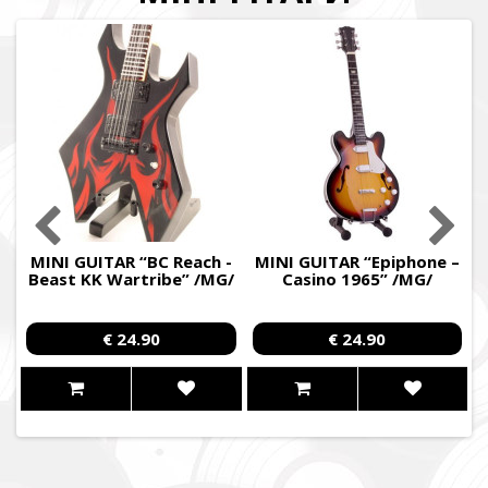
”
MINI GUITAR “BC Reach -
MINI GUITAR “Epiphone –
Beast KK Wartribe” /MG/
Casino 1965” /MG/
€ 24.90
€ 24.90