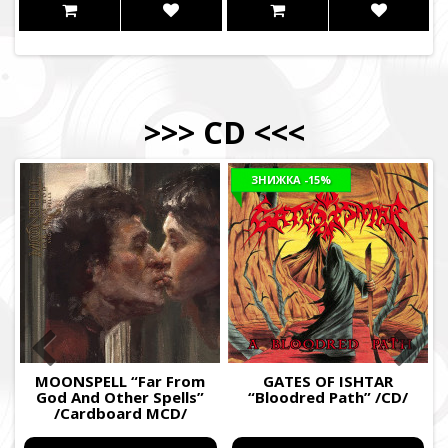
>>>
CD
<<<
ЗНИЖКА
-15%
MOONSPELL “Far From
GATES OF ISHTAR
I
God And Other Spells”
“Bloodred Path” /CD/
/Cardboard MCD/