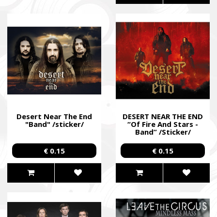
Desert Near The End
DESERT NEAR THE END
"Band" /sticker/
“Of Fire And Stars -
Band” /Sticker/
€ 0.15
€ 0.15