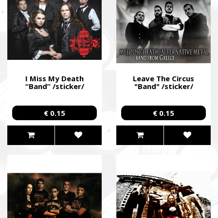
I Miss My Death
Leave The Circus
“Band” /sticker/
"Band" /sticker/
€ 0.15
€ 0.15
ПІДТРИМАТИ ЗБРОЙНІ СИЛИ УКРАЇНИ
Повернись живим
Come Back Alive