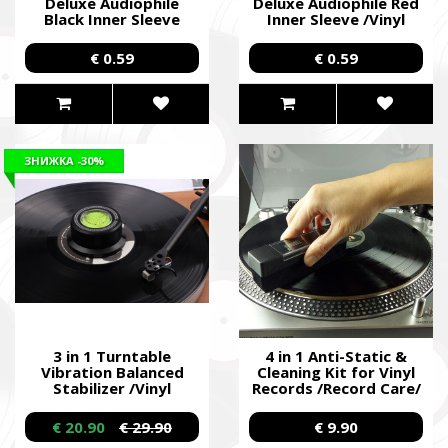
Deluxe Audiophile
Deluxe Audiophile Red
Black Inner Sleeve
Inner Sleeve /Vinyl
/Vinyl Sleeve/
Sleeve/
€ 0.59
€ 0.59
ЗНИЖКА
-30%
3 in 1 Turntable
4 in 1 Anti-Static &
Vibration Balanced
Cleaning Kit for Vinyl
Stabilizer /Vinyl
Records /Record Care/
Clamp/
€ 20.90
€ 29.90
€ 9.90