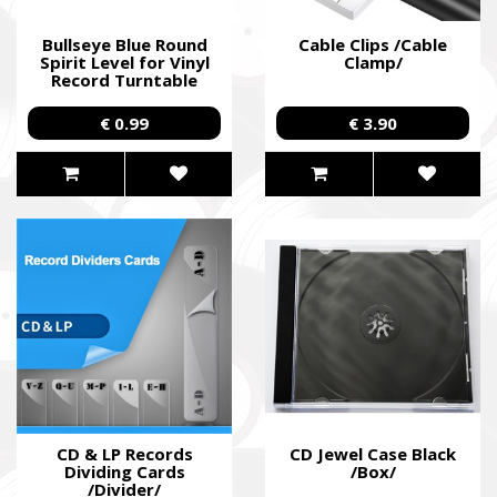
Bullseye Blue Round
Cable Clips /Cable
Spirit Level for Vinyl
Clamp/
Record Turntable
/Level/
€ 0.99
€ 3.90
CD & LP Records
CD Jewel Case Black
Dividing Cards
/Box/
/Divider/