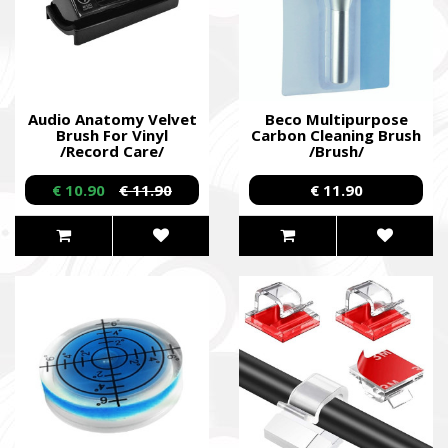
Audio Anatomy Velvet
Beco Multipurpose
Brush For Vinyl
Carbon Cleaning Brush
/Record Care/
/Brush/
€ 10.90
€ 11.90
€ 11.90