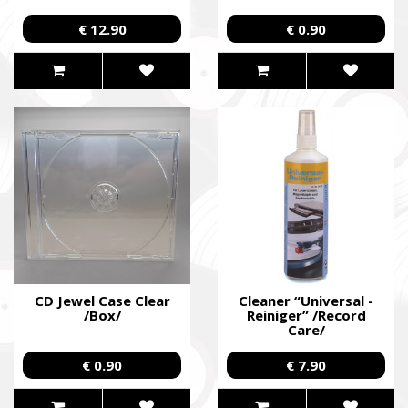
€ 12.90
€ 0.90
CD Jewel Case Clear
Cleaner “Universal -
/Box/
Reiniger” /Record
Care/
€ 0.90
€ 7.90