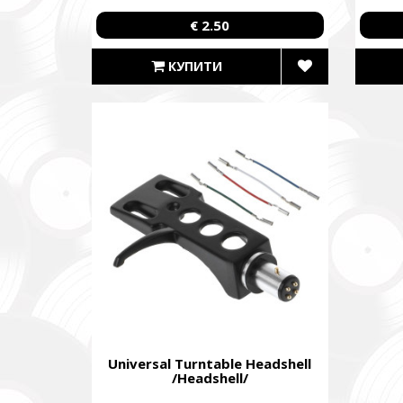
€ 2.50
Ми допо
пріорит
КУПИТИ
хто вже 
We help 
with our 
performi
Faine M
Збір ко
також сі
Fundrais
and famil
Universal Turntable Headshell
/Headshell/