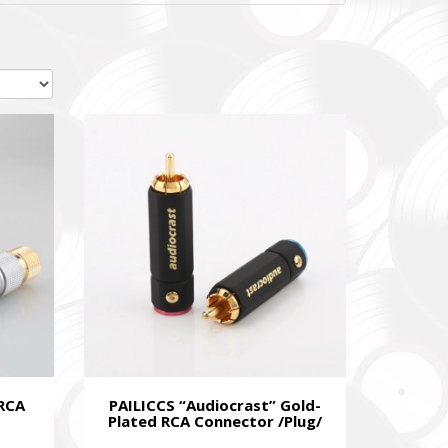
зокрема,
ідки.
y,
 systems.
 RCA
PAILICCS “Audiocrast” Gold-
Plated RCA Connector /Plug/