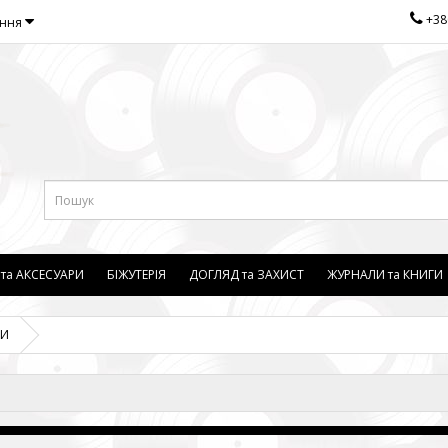
+38
ання
 та АКСЕСУАРИ
БІЖУТЕРІЯ
ДОГЛЯД та ЗАХИСТ
ЖУРНАЛИ та КНИГИ
МИ