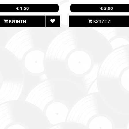
€ 1.50
€ 3.90
магаємо бойовим підрозділам (ЗСУ, НГУ, ДПСУ, ТрО) відповідно 
етності та наших можливостей. Пріоритет ми віддаємо тим форм
КУПИТИ
КУПИТИ
виконує бойові завдання у гарячих точках.
combat units (ZSU, NMU, SBGS, Territorial Defense Forces) in accor
priorities and capabilities. We give priority to those formations that a
ng combat missions in hotspots.
isto Festival
штів на потреби Окремого Загону Спеціального Призначення «АЗО
м’ям бійців загиблих.
ing campaign for the Azov Special Forces Regiment Special Forces R
ies of the soldiers.