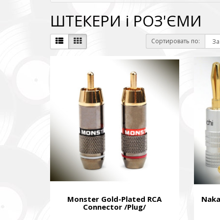
ШТЕКЕРИ і РОЗ'ЄМИ
Сортировать по:
Повер
Come B
Фонд за
тепловіз
The Foun
including
Monster Gold-Plated RCA
Naka
Connector /Plug/
Благод
Charity