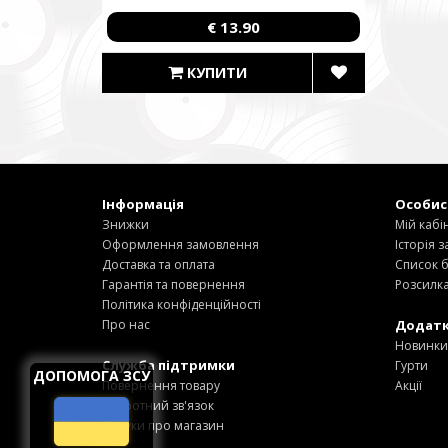
€ 13.90
КУПИТИ
Інформація
Особис
Знижки
Мій кабі
Оформлення замовлення
Історія 
Доставка та оплата
Список 
Гарантія та повернення
Розсилк
Політика конфіденційності
Про нас
Додат
Новинки
Служба підтримки
Гурти
ДОПОМОГА ЗСУ
Повернення товару
Акції
Зворотний зв'язок
Відгуки про магазин