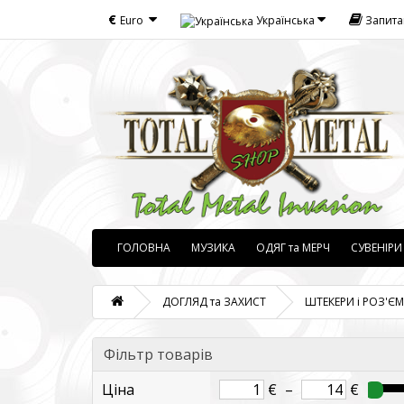
€
Euro
Українська
Запит
ГОЛОВНА
МУЗИКА
ОДЯГ та МЕРЧ
СУВЕНІРИ
ДОГЛЯД та ЗАХИСТ
ШТЕКЕРИ і РОЗ'Є
Фільтр товарів
Ціна
€
–
€