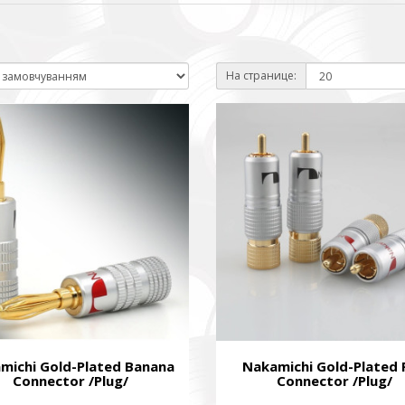
На странице:
ПІДТРИМАТИ ЗБРОЙНІ СИЛИ УКРАЇНИ
нись живим
ack Alive
куповує обладнання, яке допомагає рятувати життя військових, 
ійну оптику, квадрокоптери, автомобілі, системи захисту та розв
dation purchases equipment that helps saving the lives of the militar
 thermal imaging optics, quadcopters, cars, security, and intelligence
michi Gold-Plated Banana
Nakamichi Gold-Plated
Connector /Plug/
Connector /Plug/
ійний фонд Сергія Притули
 Foundation Serhiy Prytula