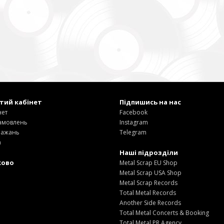
тий кабінет
Підпишись на нас
нет
Facebook
замовлень
Instagram
бажань
Telegram
а
Наші підрозділи
ково
Metal Scrap EU Shop
Metal Scrap USA Shop
Metal Scrap Records
Total Metal Records
Another Side Records
Total Metal Concerts & Booking
Total Metal PR Agency