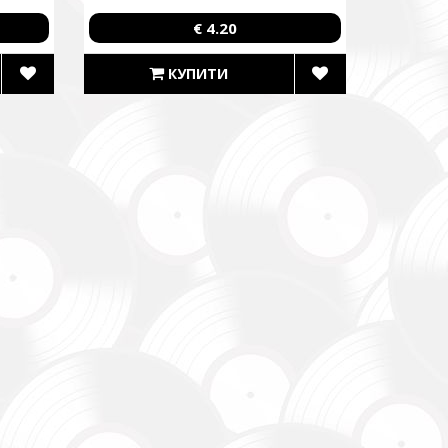
€ 4.20
до
уванням,
КУПИТИ
dance
re already
В», а
egiment,