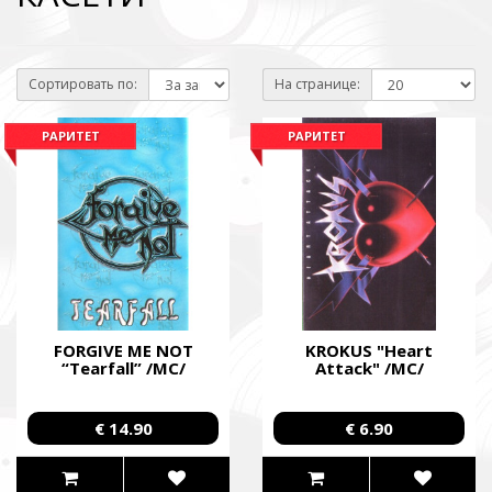
Сортировать по:
На странице:
РАРИТЕТ
РАРИТЕТ
ПІДТРИМАТИ ЗБРОЙНІ СИЛИ УКРАЇНИ
FORGIVE ME NOT
KROKUS "Heart
“Tearfall” /MC/
Attack" /MC/
Повернись живим
€ 14.90
€ 6.90
Come Back Alive
Фонд закуповує обладнання, яке допомагає рятувати