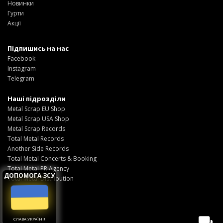
Новинки
Гурти
Акції
Підпишись на нас
Facebook
Instagram
Telegram
Наші підрозділи
Metal Scrap EU Shop
Metal Scrap USA Shop
Metal Scrap Records
Total Metal Records
Another Side Records
Total Metal Concerts & Booking
Total Metal PR Agency
ДОПОМОГА ЗСУ
Total Metal Distribution
СЛАВА УКРАЇНІ!