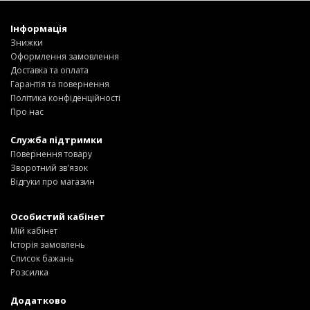
Збір коштів на потреби Окремого Загону
Інформація
Спеціального Призначення «АЗОВ», а також сім’ям
Знижки
бійців загиблих.
Оформлення замовлення
Доставка та оплата
Fundraising campaign for the Azov Special Forces
Гарантія та повернення
Regiment Special Forces Regiment, and families of the
Політика конфіденційності
soldiers.
Про нас
Служба підтримки
Повернення товару
Зворотний зв'язок
Відгуки про магазин
Особистий кабінет
Мій кабінет
Історія замовлень
Список бажань
Розсилка
Додатково