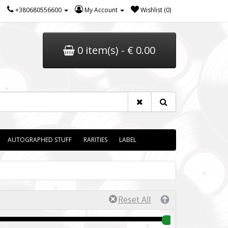
+380680556600
My Account
Wishlist (0)
0 item(s) - € 0.00
AUTOGRAPHED STUFF
RARITIES
LABEL