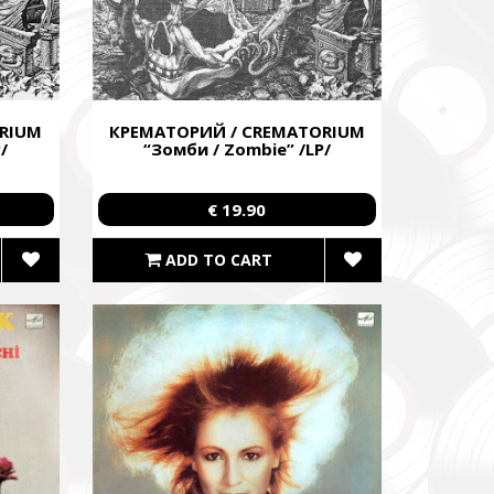
RIUM
КРЕМАТОРИЙ / CREMATORIUM
/
“Зомби / Zombie” /LP/
€ 19.90
ADD TO CART