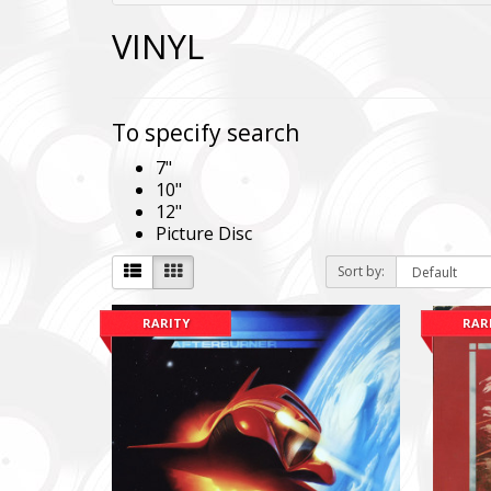
VINYL
To specify search
7"
10"
12"
Picture Disc
Sort by:
RARITY
RAR