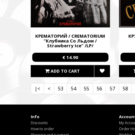
КРЕМАТОРИЙ / CREMATORIUM
КР
“Клубника Со Льдом /
Strawberry Ice” /LP/
€ 14.90
ADD TO CART
|<
<
53
54
55
56
57
58
Info
Accoun
Discounts
My Accou
How to order
Order Hi
Shipping and payment
Wishlist