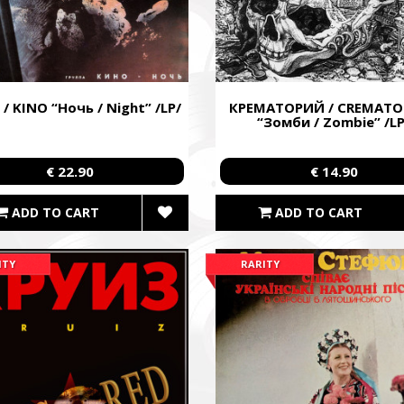
/ KINO “Ночь / Night” /LP/
КРЕМАТОРИЙ / CREMATO
“Зомби / Zombie” /LP
€ 22.90
€ 14.90
ADD TO CART
ADD TO CART
ITY
RARITY