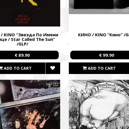
priorities and capabilities. We give priority to those formations that a
ng combat missions in hotspots.
isto Festival
штів на потреби Окремого Загону Спеціального Призначення «АЗО
/ KINO “Звезда По Имени
КИНО / KINO “Кино” /G
м’ям бійців загиблих.
це / Star Called The Sun”
/GLP/
ing campaign for the Azov Special Forces Regiment Special Forces R
ies of the soldiers.
€ 89.90
€ 99.90
ADD TO CART
ADD TO CART