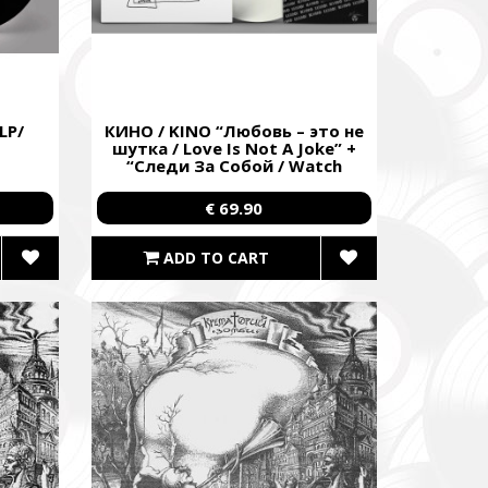
re already
В», а
LP/
КИНО / KINO “Любовь – это не
шутка / Love Is Not A Joke” +
“Следи За Собой / Watch
egiment,
Yourself” /Ltd. GLP + 7” Single/
€ 69.90
ADD TO CART