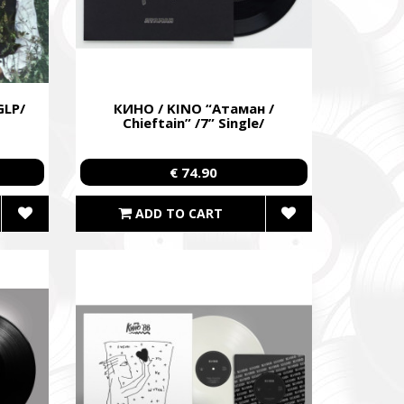
GLP/
КИНО / KINO “Атаман /
Сhieftain” /7” Single/
зокрема,
€ 74.90
ідки.
y,
ADD TO CART
 systems.
до
уванням,
dance