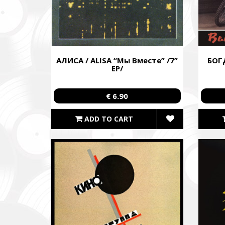
Повер
АЛИСА / ALISA “Мы Вместе” /7”
БОГ
Come B
EP/
Фонд за
€ 6.90
тепловіз
The Foun
ADD TO CART
including
Благод
Charity
Ми допо
пріорит
хто вже 
We help 