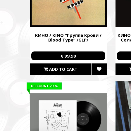
with our 
performi
Faine M
Збір ко
КИНО / KINO “Группа Крови /
КИНО 
також сі
Blood Type” /GLP/
Солн
Fundrais
and famil
€ 99.90
ADD TO CART
DISCOUNT
-11%