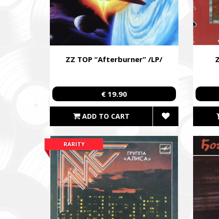
ZZ TOP “Afterburner” /LP/
Z
€ 19.90
ADD TO CART
RARITY