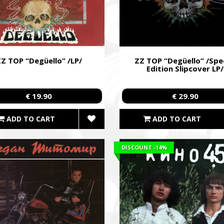
Z TOP “Degüello” /LP/
ZZ TOP “Degüello” /Spec
Edition Slipcover LP/
€ 19.90
€ 29.90
ADD TO CART
ADD TO CART
DISCOUNT
-14%