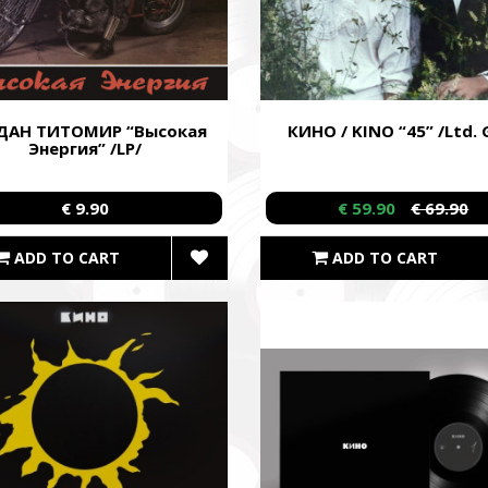
SUPPORT THE ARMED FORCES OF UKRAINE
нись живим
ДАН ТИТОМИР “Высокая
КИНО / KINO “45” /Ltd. 
ack Alive
Энергия” /LP/
куповує обладнання, яке допомагає рятувати життя військових, 
€ 9.90
€ 59.90
€ 69.90
ійну оптику, квадрокоптери, автомобілі, системи захисту та розв
dation purchases equipment that helps saving the lives of the militar
ADD TO CART
ADD TO CART
 thermal imaging optics, quadcopters, cars, security, and intelligence
ійний фонд Сергія Притули
 Foundation Serhiy Prytula
магаємо бойовим підрозділам (ЗСУ, НГУ, ДПСУ, ТрО) відповідно 
етності та наших можливостей. Пріоритет ми віддаємо тим форм
виконує бойові завдання у гарячих точках.
combat units (ZSU, NMU, SBGS, Territorial Defense Forces) in accor