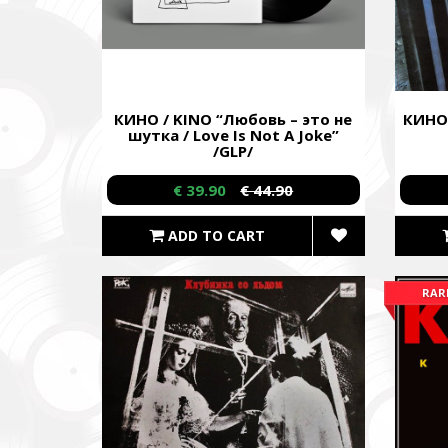
КИНО / KINO “Любовь – это не
КИНО 
шутка / Love Is Not A Joke”
/GLP/
€ 39.90
€ 44.90
ADD TO CART
RAR