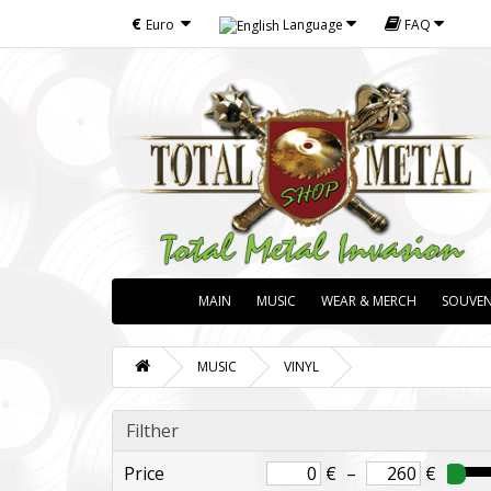
€
Euro
Language
FAQ
MAIN
MUSIC
WEAR & MERCH
SOUVEN
MUSIC
VINYL
Filther
Price
€
–
€