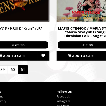
УИЗ / KRUIZ “Kruiz” /LP/
МАРІЯ СТЕФЮК / MARIA S
“Maria Stefyuk Is Sing
Ukrainian Folk Songs” /
€ 69.90
€ 8.90
ADD TO CART
ADD TO CART
59
60
61
t
Follow Us
nt
Facebook
story
Instagram
Telegram