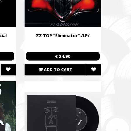
ial
ZZ TOP “Eliminator” /LP/
€ 24.90
ADD TO CART