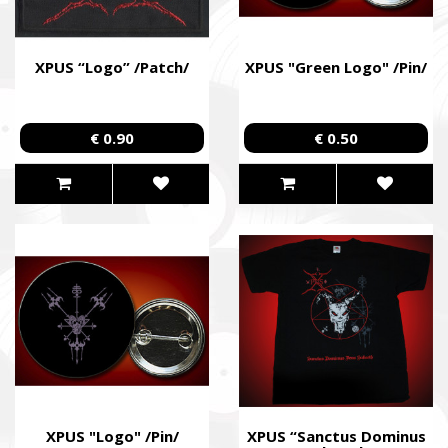
Regiment Special Forces Regiment, and families of the
soldiers.
XPUS “Logo” /Patch/
XPUS "Green Logo" /Pin/
€ 0.90
€ 0.50
XPUS "Logo" /Pin/
XPUS “Sanctus Dominus