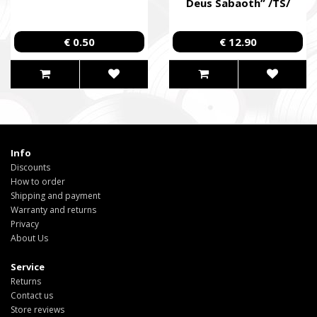
Deus Sabaoth” /TS/
€ 0.50
€ 12.90
Info
Discounts
How to order
Shipping and payment
Warranty and returns
Privacy
About Us
Service
Returns
Contact us
Store reviews