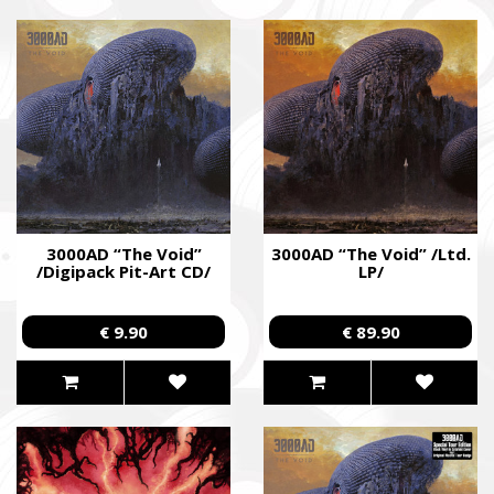
3000AD “The Void”
3000AD “The Void” /Ltd.
/Digipack Pit-Art CD/
LP/
€ 9.90
€ 89.90