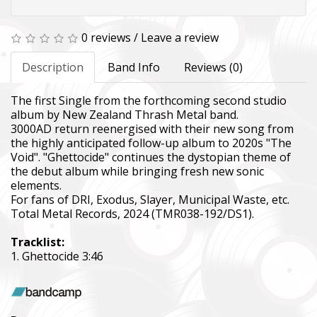
0 reviews
/
Leave a review
Description
Band Info
Reviews (0)
The first Single from the forthcoming second studio
album by New Zealand Thrash Metal band.
3000AD return reenergised with their new song from
the highly anticipated follow-up album to 2020s "The
Void". "Ghettocide" continues the dystopian theme of
the debut album while bringing fresh new sonic
elements.
For fans of DRI, Exodus, Slayer, Municipal Waste, etc.
Total Metal Records, 2024 (TMR038-192/DS1).
Tracklist:
1. Ghettocide 3:46
SUPPORT THE ARMED FORCES OF UKRAINE