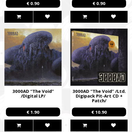
€ 0.90
€ 0.90
We help combat units (ZSU, NMU, SBGS, Territorial
Defense Forces) in accordance with our priorities and
capabilities. We give priority to those formations that are
already performing combat missions in hotspots.
Faine Misto Festival
Збір коштів на потреби Окремого Загону
Спеціального Призначення «АЗОВ», а також сім’ям
бійців загиблих.
Fundraising campaign for the Azov Special Forces
Regiment Special Forces Regiment, and families of the
soldiers.
3000AD “The Void”
3000AD “The Void” /Ltd.
/Digital LP/
Digipack Pit-Art CD +
Patch/
€ 1.90
€ 10.90