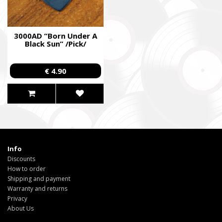
3000AD “Born Under A
Black Sun” /Pick/
€ 4.90
Info
Discounts
How to order
Shipping and payment
Warranty and returns
Privacy
About Us