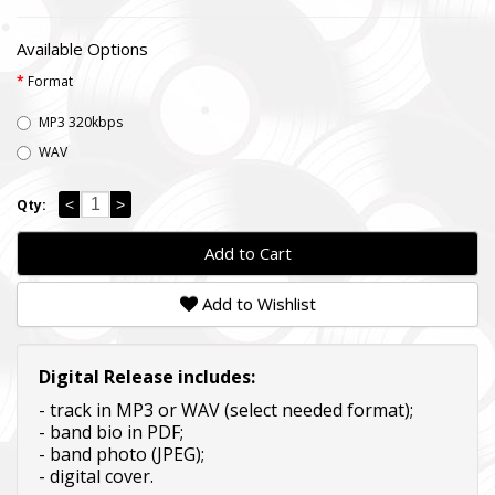
Available Options
Format
MP3 320kbps
WAV
<
>
Qty:
Add to Cart
Add to Wishlist
Digital Release includes:
- track in MP3 or WAV (select needed format);
- band bio in PDF;
- band photo (JPEG);
- digital cover.