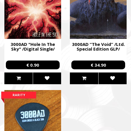
3000AD "Hole In The
3000AD “The Void” /Ltd.
Sky" /Digital Single/
Special Edition GLP/
€ 0.90
€ 34.90
RARITY