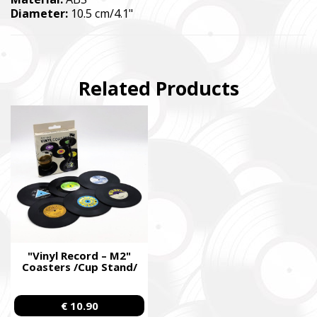
already performing combat missions in hotspots.
Diameter:
10.5 cm/4.1"
Faine Misto Festival
Збір коштів на потреби Окремого Загону
Спеціального Призначення «АЗОВ», а також сім’ям
Related Products
бійців загиблих.
Fundraising campaign for the Azov Special Forces
Regiment Special Forces Regiment, and families of the
soldiers.
"Vinyl Record – M2"
Coasters /Cup Stand/
€ 10.90