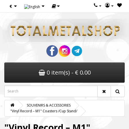
€
0 item(s) - € 0.00
SOUVENIRS & ACCESSORIES
"Vinyl Record – M1" Coasters /Cup Stand/
"Vinyl Record – M1"