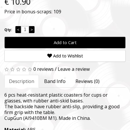
€ 10.90
Come Back Alive
Price in bonus-scraps:
109
Фонд закуповує обладнання, яке допомагає рятувати
життя військових, зокрема, тепловізійну оптику,
квадрокоптери, автомобілі, системи захисту та
розвідки.
<
>
Qty:
The Foundation purchases equipment that helps saving
Add to Cart
the lives of the military, including thermal imaging optics,
quadcopters, cars, security, and intelligence systems.
Add to Wishlist
Благодійний фонд Сергія Притули
0 reviews
/
Leave a review
Charity Foundation Serhiy Prytula
Description
Band Info
Reviews (0)
Ми допомагаємо бойовим підрозділам (ЗСУ, НГУ,
ДПСУ, ТрО) відповідно до пріоритетності та наших
можливостей. Пріоритет ми віддаємо тим
6 pcs heat-resistant plastic coasters for cups or
формуванням, хто вже виконує бойові завдання у
glasses, with rubber anti-skid bases.
гарячих точках.
The backside have rubber anti-slip, providing a good
firm grip with the table.
We help combat units (ZSU, NMU, SBGS, Territorial
CupGun (AI9410BM M1). Made in China.
Defense Forces) in accordance with our priorities and
capabilities. We give priority to those formations that are
Material:
ABS